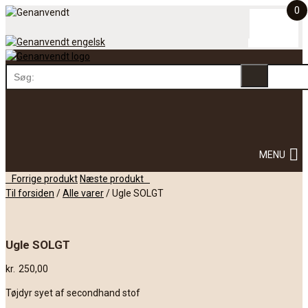
0
Skip
to
content
Skip
MENU
to
content
Post
Forrige produkt
Næste produkt
navigation
Til forsiden
/
Alle varer
/
Ugle SOLGT
Ugle SOLGT
kr.
250,00
Tøjdyr syet af secondhand stof