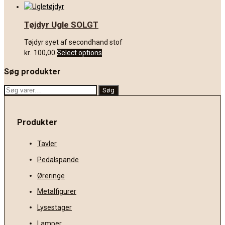
Tøjdyr Ugle SOLGT
Tøjdyr syet af secondhand stof
kr.
100,00
Select options
Søg produkter
Søg
Søg
efter:
Produkter
Tavler
Pedalspande
Øreringe
Metalfigurer
Lysestager
Lamper