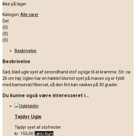
Ikke på lager
Kategori:
Alle varer
Del:
(0)
(0)
(0)
Beskrivelse
Beskrivelse
Sød, blød ugle syet af secondhand stof og lige til at kramme. Str. ca
26 cm høj. Uglen har en hæklet blomst syet på maven og er fyldt
med bamsevat/fibervat, så den fint kan vaskes på 30 grader.
Du kunne også være interesseret i…
Tøjdyr Ugle
Tøjdyr syet af stofrester
kr.
155,00
Læg i kurv