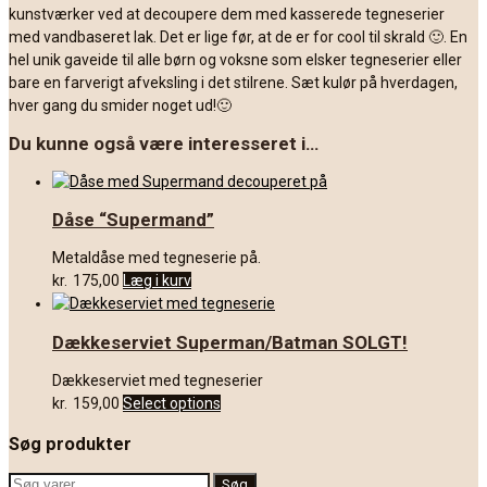
kunstværker ved at decoupere dem med kasserede tegneserier
med vandbaseret lak. Det er lige før, at de er for cool til skrald 🙂. En
hel unik gaveide til alle børn og voksne som elsker tegneserier eller
bare en farverigt afveksling i det stilrene. Sæt kulør på hverdagen,
hver gang du smider noget ud!🙂
Du kunne også være interesseret i…
Dåse “Supermand”
Metaldåse med tegneserie på.
kr.
175,00
Læg i kurv
Dækkeserviet Superman/Batman SOLGT!
Dækkeserviet med tegneserier
kr.
159,00
Select options
Søg produkter
Søg
Søg