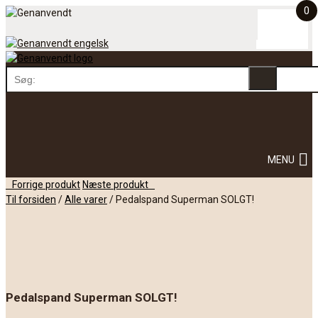
0
Skip
to
content
Skip
MENU
to
content
Post
Forrige produkt
Næste produkt
navigation
Til forsiden
/
Alle varer
/
Pedalspand Superman SOLGT!
Pedalspand Superman SOLGT!