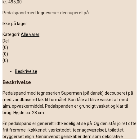
kr.
495,00
Pedalspand med tegneserier decouperet på.
Ikke på lager
Kategori:
Alle varer
Del:
(0)
(0)
(0)
Beskrivelse
Beskrivelse
Pedalspand med tegneserien Superman (på dansk) decouperet på
med vandbaseret lak til formålet. Kan tåle at blive vasket af med
alm. opvaskermiddel. Pedalspanden er grundigt vasket og klar til
brug. Højde ca. 28 cm.
En pedalspand er generelt lidt kedelig at se på. Og den står jo ret ofte
frit fremme i køkkenet, værkstedet, teenageværelset, toilettet,
bryggerset elign. Genanvendt genskaber dem som dekorative