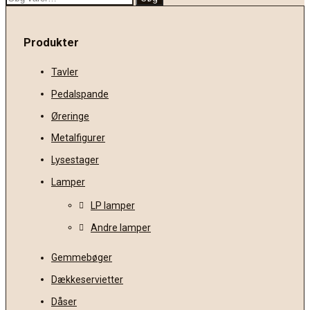
efter:
Produkter
Tavler
Pedalspande
Øreringe
Metalfigurer
Lysestager
Lamper
LP lamper
Andre lamper
Gemmebøger
Dækkeservietter
Dåser