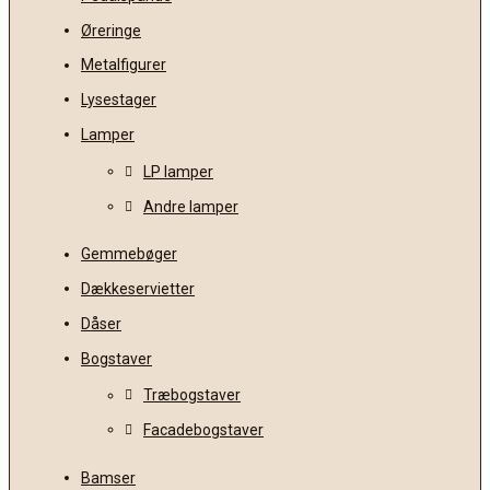
Øreringe
Metalfigurer
Lysestager
Lamper
LP lamper
Andre lamper
Gemmebøger
Dækkeservietter
Dåser
Bogstaver
Træbogstaver
Facadebogstaver
Bamser