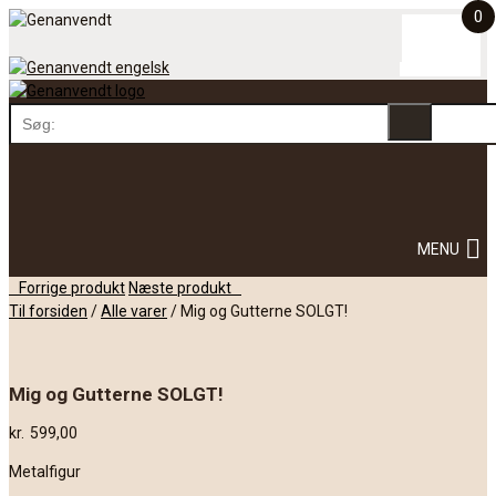
0
Skip
to
content
Skip
MENU
to
content
Post
Forrige produkt
Næste produkt
navigation
Til forsiden
/
Alle varer
/
Mig og Gutterne SOLGT!
Mig og Gutterne SOLGT!
kr.
599,00
Metalfigur