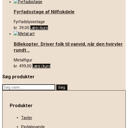
Fyrfadsstage af Nilfiskdele
Fyrfadslysestage
kr.
39,00
Læg i kurv
Billekopter. Driver folk til vanvid, når den hvirvler
rundt…
Metalfigur
kr.
499,00
Læg i kurv
Søg produkter
Søg
Søg
efter:
Produkter
Tavler
Pedalspande