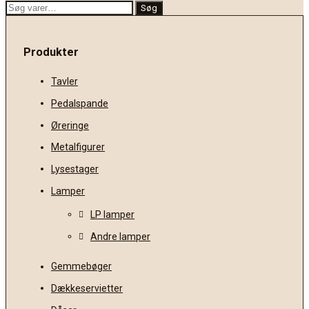
Søg
Søg
efter:
Produkter
Tavler
Pedalspande
Øreringe
Metalfigurer
Lysestager
Lamper
LP lamper
Andre lamper
Gemmebøger
Dækkeservietter