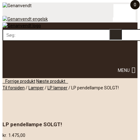
0
Skip
to
content
Skip
MENU
to
content
Post
Forrige produkt
Næste produkt
navigation
Til forsiden
/
Lamper
/
LP lamper
/
LP pendellampe SOLGT!
LP pendellampe SOLGT!
kr.
1.475,00