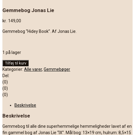
Gemmebog Jonas Lie
kr.
149,00
Gemmebog “Hidey Book”. Af Jonas Lie.
1 på lager
Gemmebog
Tilføj til kurv
Jonas
Kategorier:
Alle varer
,
Gemmebøger
Lie
Del:
antal
(0)
(0)
(0)
Beskrivelse
Beskrivelse
Gemmebog til alle dine superhemmelige hemmeligheder lavet af en
fin gammel bog af Jonas Lie “IX”. Mål bog: 13×19 cm, hulrum: 8,5×15