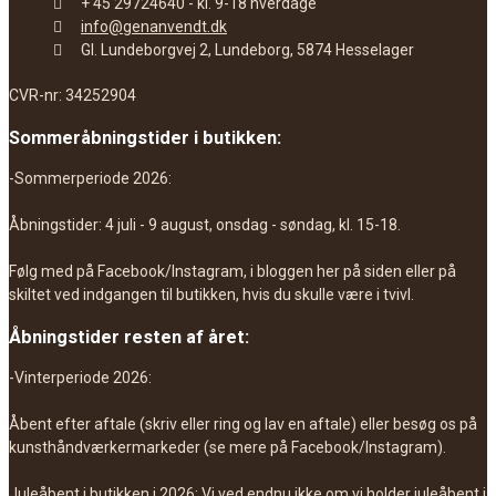
+ 45 29724640 - kl. 9-18 hverdage
info@genanvendt.dk
Gl. Lundeborgvej 2, Lundeborg, 5874 Hesselager
CVR-nr: 34252904
Sommeråbningstider i butikken:
-Sommerperiode 2026:
Åbningstider: 4 juli - 9 august, onsdag - søndag, kl. 15-18.
Følg med på Facebook/Instagram, i bloggen her på siden eller på
skiltet ved indgangen til butikken, hvis du skulle være i tvivl.
Åbningstider resten af året:
-Vinterperiode 2026:
Åbent efter aftale (skriv eller ring og lav en aftale) eller besøg os på
kunsthåndværkermarkeder (se mere på Facebook/Instagram).
Juleåbent i butikken i 2026: Vi ved endnu ikke om vi holder juleåbent i