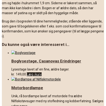
cm og højde i hulrummet 1,9 cm. Siderne er lakeret sammen, så
man ikke kan bladre i dem. Bogen er af ældre dato, så den har
masser af patina og er slidt på den hyggelige måde.
Brug den i bogreolen til dine hemmeligheder, stående eller liggende,
som gave til bogelskeren eller f.eks. som cool konfirmationsgave til
konfirmanden, som kun ønsker sig pengegaver (til at lægge pengene
i).
Du kunne også være interesseret i…
Boglysestage, Casanovas Erindringer
Lysestage lavet af en fine, ældre bøger.
kr.
149,00
Læg i kurv
Motorbordlampe
Unik, rå bordlampe lavet af motordele fra ældre
Nilfiskstøvsuger med ny stofledning og kobberfatning. Sælges
uden pære.