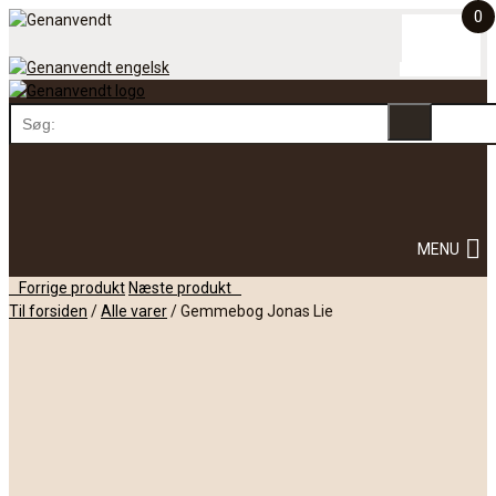
0
Skip
to
content
Skip
MENU
to
content
Post
Forrige produkt
Næste produkt
navigation
Til forsiden
/
Alle varer
/
Gemmebog Jonas Lie