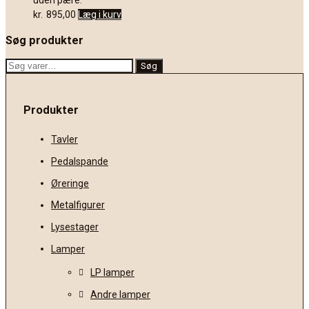
kr.
895,00
Læg i kurv
Søg produkter
Søg
Søg
efter:
Produkter
Tavler
Pedalspande
Øreringe
Metalfigurer
Lysestager
Lamper
LP lamper
Andre lamper