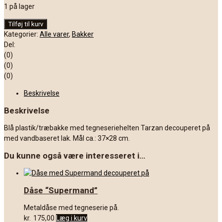
1 på lager
Bakke
Tilføj til kurv
med
Kategorier:
Alle varer
,
Bakker
Tarzan
Del:
antal
(0)
(0)
(0)
Beskrivelse
Beskrivelse
Blå plastik/træbakke med tegneseriehelten Tarzan decouperet på
med vandbaseret lak. Mål ca.: 37×28 cm.
Du kunne også være interesseret i…
Dåse “Supermand”
Metaldåse med tegneserie på.
kr.
175,00
Læg i kurv