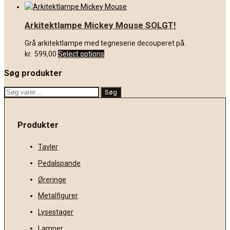
Arkitektlampe Mickey Mouse SOLGT!
Grå arkitektlampe med tegneserie decouperet på.
kr.
599,00
Select options
Søg produkter
Søg
Søg
efter:
Produkter
Tavler
Pedalspande
Øreringe
Metalfigurer
Lysestager
Lamper