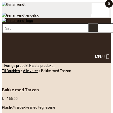
0
Skip
to
content
Skip
MENU
to
content
Post
Forrige produkt
Næste produkt
navigation
Til forsiden
/
Alle varer
/
Bakke med Tarzan
Bakke med Tarzan
kr.
155,00
Plastik/træbakke med tegneserie