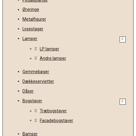
Øreringe
Metalfigurer
Lysestager
Lamper
LP lamper
Andre lamper
Gemmebøger
Dækkeservietter
Dåser
Bogstaver
Træbogstaver
Facadebogstaver
Bamser