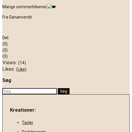
Mange sommerhilsener
Fra Genanvendt
Del:
(0)
(0)
(0)
Views:
(14)
Likes:
(Like)
Søg
Søg
efter:
Kreationer:
Tavler
Pedalspande