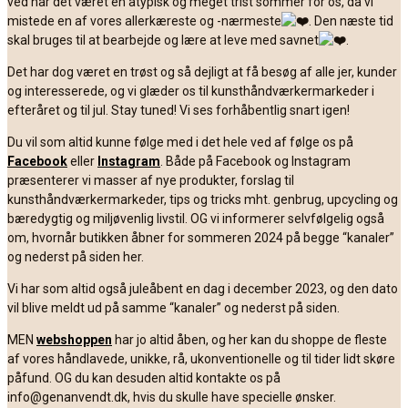
ved har det været en atypisk og meget trist sommer for os, da vi
mistede en af vores allerkæreste og -nærmeste
. Den næste tid
skal bruges til at bearbejde og lære at leve med savnet
.
Det har dog været en trøst og så dejligt at få besøg af alle jer, kunder
og interesserede, og vi glæder os til kunsthåndværkermarkeder i
efteråret og til jul. Stay tuned! Vi ses forhåbentlig snart igen!
Du vil som altid kunne følge med i det hele ved af følge os på
Facebook
eller
Instagram
. Både på Facebook og Instagram
præsenterer vi masser af nye produkter, forslag til
kunsthåndværkermarkeder, tips og tricks mht. genbrug, upcycling og
bæredygtig og miljøvenlig livstil. OG vi informerer selvfølgelig også
om, hvornår butikken åbner for sommeren 2024 på begge “kanaler”
og nederst på siden her.
Vi har som altid også juleåbent en dag i december 2023, og den dato
vil blive meldt ud på samme “kanaler” og nederst på siden.
MEN
webshoppen
har jo altid åben, og her kan du shoppe de fleste
af vores håndlavede, unikke, rå, ukonventionelle og til tider lidt skøre
påfund. OG du kan desuden altid kontakte os på
info@genanvendt.dk, hvis du skulle have specielle ønsker.