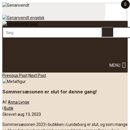
0
Skip
to
content
Skip
MENU
to
content
Post
Previous Post
Next Post
navigation
Sommersæsonen er slut for denne gang!
Af
Anna Lynge
I
Butik
Skrevet
aug 13, 2023
Sommersæsonen 2023 i butikken i Lundeborg er slut, og som mange